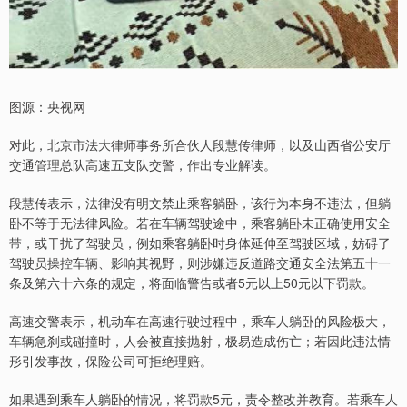
图源：央视网
对此，北京市法大律师事务所合伙人段慧传律师，以及山西省公安厅
交通管理总队高速五支队交警，作出专业解读。
段慧传表示，法律没有明文禁止乘客躺卧，该行为本身不违法，但躺
卧不等于无法律风险。若在车辆驾驶途中，乘客躺卧未正确使用安全
带，或干扰了驾驶员，例如乘客躺卧时身体延伸至驾驶区域，妨碍了
驾驶员操控车辆、影响其视野，则涉嫌违反道路交通安全法第五十一
条及第六十六条的规定，将面临警告或者5元以上50元以下罚款。
高速交警表示，机动车在高速行驶过程中，乘车人躺卧的风险极大，
车辆急刹或碰撞时，人会被直接抛射，极易造成伤亡；若因此违法情
形引发事故，保险公司可拒绝理赔。
如果遇到乘车人躺卧的情况，将罚款5元，责令整改并教育。若乘车人