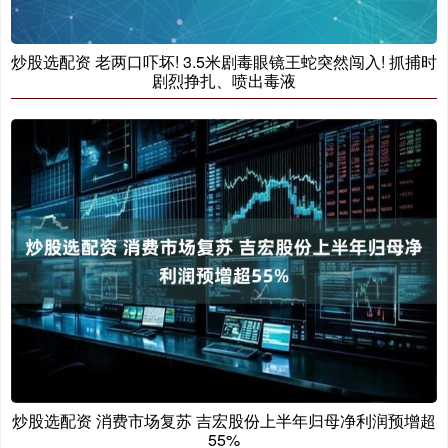
炒股选配资 老两口吓坏! 3.5米剧毒眼镜王蛇突然闯入! 抓捕时
剧烈挣扎、喷出毒液
炒股选配资 消费市场复苏 吉宏股份上半年归母净利润预增超
55%