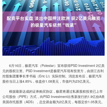
6月16日，极星汽车（Polestar）宣布获得PSD Investment 2亿美
元的股权注资。PSD Investment是极星汽车现有投资方，由浙江吉利
控股集团董事长李书福（Eric Li）实际控制。消息发布后，极星汽车
股价当日上涨4.85%，收盘价1.08美元，市值约为23亿美元。
根据最新达成的证券购买协议，极星将通过私募股权投资已上市
公司股份（PIPE）方式，向PSD Investment出售新发行的1.9亿份A类
美国存托股票（ADS），总交易金额为2亿美元，每股定价1.05美元。