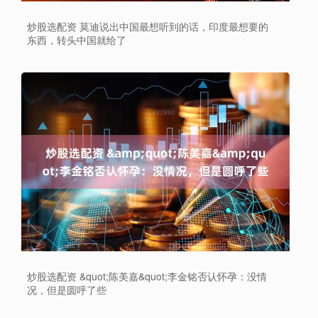
炒股选配资 莫迪说出中国最想听到的话，印度最想要的
东西，转头中国就给了
炒股选配资 &quot;陈美嘉&quot;李金铭否认怀孕：没情
况，但是圆呼了些