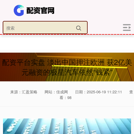
配资平台实盘 淡出中国押注欧洲 获2亿美
元融资的极星汽车依然“钱紧”
来源：汇盈策略
网站：佳成网
日期：2025-06-19 11:22:11
查
看：98