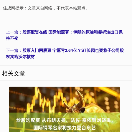
佳成网提示：文章来自网络，不代表本站观点。
上一篇：
股票配资在线 国际能源署：伊朗的原油和凝析油出口保
持不变
下一篇：
股票入门网股票 宁愿亏2.64亿？ST长园也要将子公司股
权卖给沃尔核材
相关文章