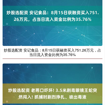
炒股选配资 安记食品：8月15日获融资买入751.26万元，占
当日流入资金比例为35.76%